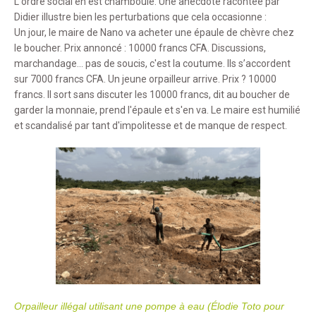
L'ordre social en est chamboulé. Une anecdote racontée par
Didier illustre bien les perturbations que cela occasionne :
Un jour, le maire de Nano va acheter une épaule de chèvre chez
le boucher. Prix annoncé : 10000 francs CFA. Discussions,
marchandage... pas de soucis, c'est la coutume. Ils s’accordent
sur 7000 francs CFA. Un jeune orpailleur arrive. Prix ? 10000
francs. Il sort sans discuter les 10000 francs, dit au boucher de
garder la monnaie, prend l'épaule et s'en va. Le maire est humilié
et scandalisé par tant d'impolitesse et de manque de respect.
Orpailleur illégal utilisant une pompe à eau (Élodie Toto pour