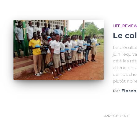
LIFE
REVIE
Le col
Les résulta
juin l’équi
déjà les ré
attendions
de nos chèr
plutôt noir
Par
Floren
Pagination
PRÉCÉDENT