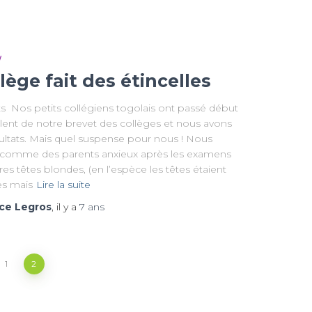
W
lège fait des étincelles
ts Nos petits collégiens togolais ont passé début
valent de notre brevet des collèges et nous avons
sultats. Mais quel suspense pour nous ! Nous
 comme des parents anxieux après les examens
es têtes blondes, (en l’espèce les têtes étaient
es mais
Lire la suite
ce Legros
, il y a
7 ans
1
2