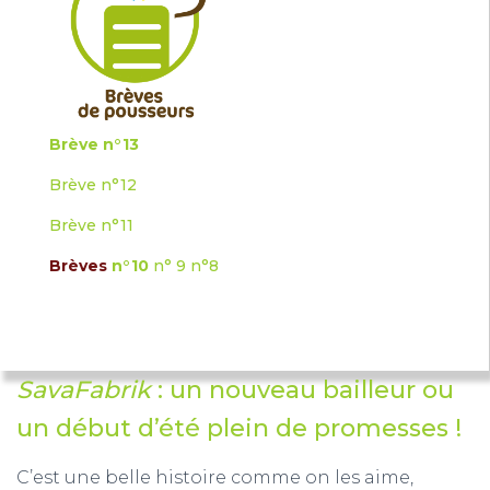
T
I
O
N
Brève n°13
Brève n°12
Brève
n
°11
Brèves
n°10
n° 9
n°8
SavaFabrik
: un nouveau bailleur ou
un début d’été plein de promesses !
C’est une belle histoire comme on les aime,