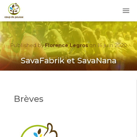
O
U
V
R
I
R
Published by
Florence Legros
on
16 juin 2020
/
F
SavaFabrik et SavaNana
E
R
M
E
R
L
Brèves
A
N
A
V
I
G
A