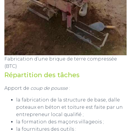
Fabrication d’une brique de terre compressée
(BTC)
Répartition des tâches
Apport de
coup de pousse
:
la fabrication de la structure de base, dalle
poteaux en béton et toiture est faite par un
entrepreneur local qualifié ;
la formation des maçons villageois ;
la fournitures des outils :